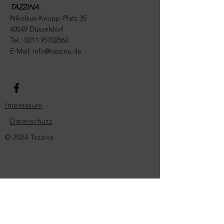
TAZZINA
Nikolaus-Knopp-Platz 35
40549 Düsseldorf
Tel.:
0211 95702862
E-Mail:
info@tazzina.de
Impressum
Datenschutz
© 2024 Tazzina